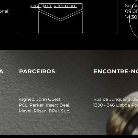
geral@mbpalma.com
Segun
onal)
09:00
14:30
A
PARCEIROS
ENCONTRE-N
Aignep, John Guest,
Rua da Junqueira, 26
PCL, Parker, Insert Deal,
1300 - 346 Lisboa Po
Mavel, Rilsan, BPal, Suc.