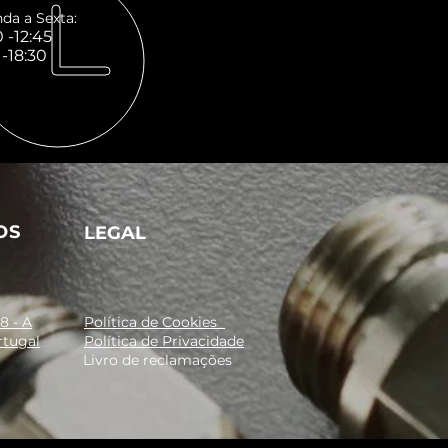
da a Sexta:
 -12:45
 -18:30
OS
LEGAL
8 - A
Política de Cookies
rtugal
Política de Privacidade
Livro de reclamações