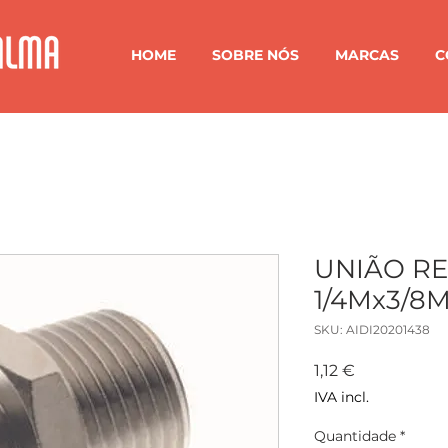
HOME
SOBRE NÓS
MARCAS
C
UNIÃO R
1/4Mx3/8
SKU: AIDI20201438
Preço
1,12 €
IVA incl.
Quantidade
*