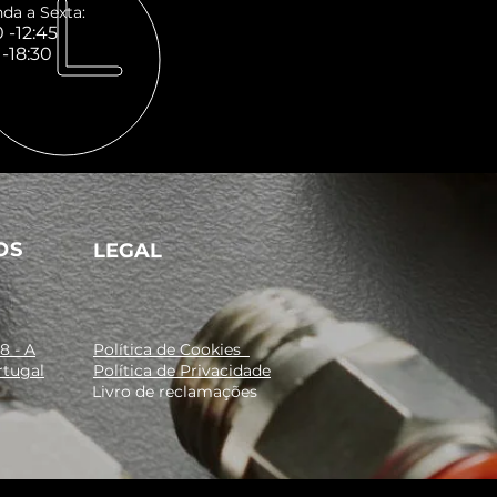
da a Sexta:
 -12:45
 -18:30
OS
LEGAL
8 - A
Política de Cookies
rtugal
Política de Privacidade
Livro de reclamações