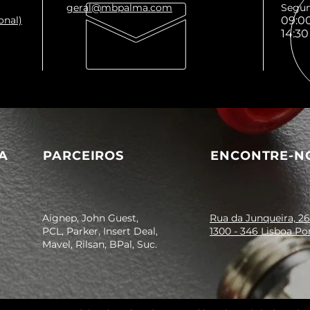
geral@mbpalma.com
Segun
onal)
09:00
14:30
A
PARCEIROS
ENCONTRE-N
Aignep, John Guest,
Rua da Junqueira, 26
PCL, Parker, Insert Deal,
1300 - 346 Lisboa Po
Mavel, Rilsan, BPal, Suc.