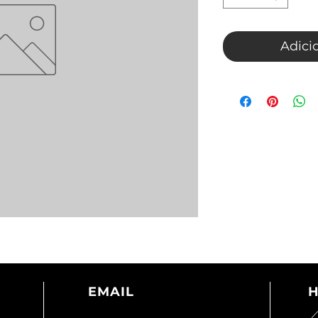
Adici
EMAIL
H