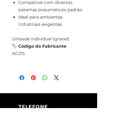
Compatível com diversos
sistemas pneumáticos padrão
Ideal para ambientes
industriais exigentes
Unidade individual (granel)
🏷️
Código do Fabricante
AC21S
TELEFONE
+351 213 617 080
(Chamada para
a rede fixa
nacional)