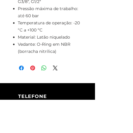
G3/8", G1/2"
Pressão máxima de trabalho:
até 60 bar
Temperatura de operação: -20
ºC a +100 ºC
Material: Latão niquelado
Vedante: O-Ring em NBR
(borracha nitrílica)
TELEFONE
+351 213 617 080
(Chamada para
a rede fixa
nacional)