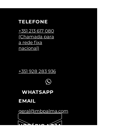
TELEFONE
+351 213 617 080
(Chamada para
a rede fixa
nacional)
+351 928 283 936
WHATSAPP
EMAIL
geral@mbpalma.com
HORÁRIO LOJA
Segunda a Sexta: