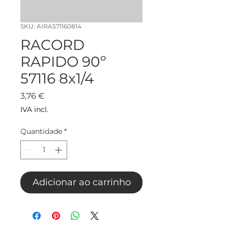
SKU: AIRA571160814
RACORD
RAPIDO 90º
57116 8x1/4
Preço
3,76 €
IVA incl.
Quantidade
*
Adicionar ao carrinho