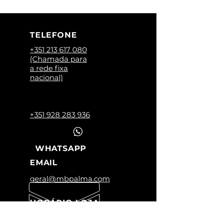
TELEFONE
+351 213 617 080
(Chamada para
a rede fixa
nacional)
+351 928 283 936
WHATSAPP
EMAIL
geral@mbpalma.com
HORÁRIO LOJA
Segunda a Sexta: