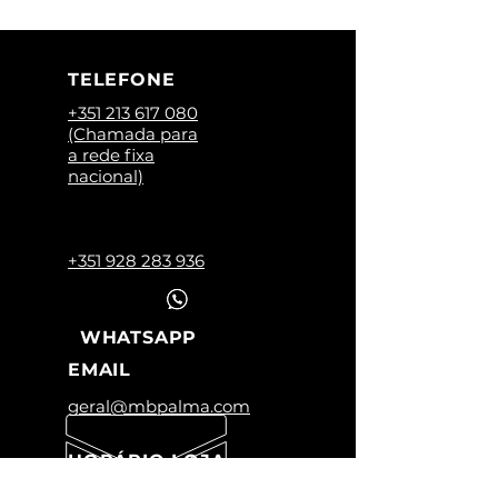
TELEFONE
+351 213 617 080
(Chamada para
a rede fixa
nacional)
+351 928 283 936
WHATSAPP
EMAIL
geral@mbpalma.com
HORÁRIO LOJA
Segunda a Sexta: