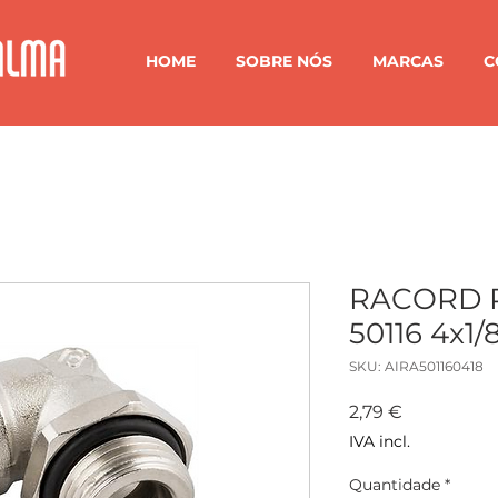
HOME
SOBRE NÓS
MARCAS
C
RACORD 
50116 4x1/
SKU: AIRA501160418
Preço
2,79 €
IVA incl.
Quantidade
*