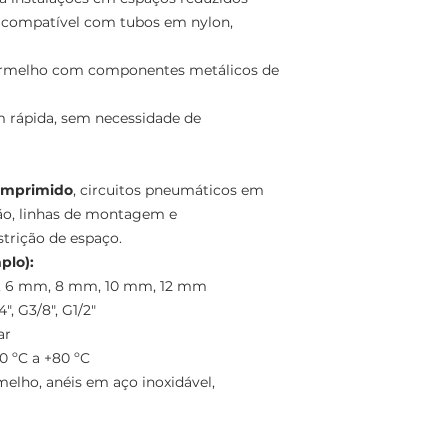
, compatível com tubos em nylon,
rmelho com componentes metálicos de
rápida, sem necessidade de
omprimido
, circuitos pneumáticos em
ão, linhas de montagem e
trição de espaço.
plo):
, 6 mm, 8 mm, 10 mm, 12 mm
", G3/8", G1/2"
ar
0 ºC a +80 ºC
elho, anéis em aço inoxidável,