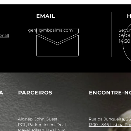
EMAIL
H
geral@mbpalma.com
Segun
onal)
09:00
14:30
A
PARCEIROS
ENCONTRE-N
Aignep, John Guest,
Rua da Junqueira, 26
PCL, Parker, Insert Deal,
1300 - 346 Lisboa Po
Mavel, Rilsan, BPal, Suc.