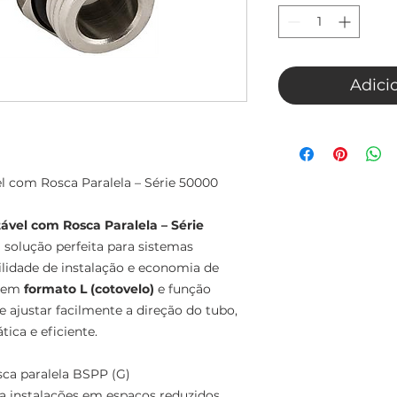
Adici
 com Rosca Paralela – Série 50000
vel com Rosca Paralela – Série
 solução perfeita para sistemas
lidade de instalação e economia de
o em
formato L (cotovelo)
e função
e ajustar facilmente a direção do tubo,
ca e eficiente.
ca paralela BSPP (G)
ara instalações em espaços reduzidos