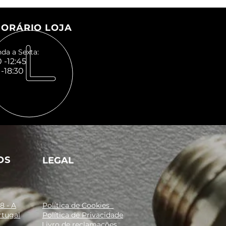
ORÁRIO LOJA
da a Sexta:
 -12:45
 -18:30
OS
LEGAL
8 - A
Política de Cookies
rtugal
Política de Privacidade
Livro de reclamações