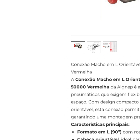
Conexão Macho em L Orientável
Vermelha
A
Conexão Macho em L Orientá
50000 Vermelha
da Aignep é a
pneumáticos que exigem flexibi
espaço. Com design compact
orientável, esta conexão permit
garantindo uma montagem práti
Características principais:
Formato em L (90º)
com ros
Cabeça orientável
, ideal p