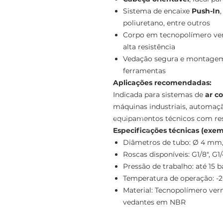
Sistema de encaixe
Push-In
poliuretano, entre outros
Corpo em tecnopolímero ve
alta resistência
Vedação segura e montagem 
ferramentas
Aplicações recomendadas:
Indicada para sistemas de
ar c
máquinas industriais, automaç
equipamentos técnicos com res
Especificações técnicas (exem
Diâmetros de tubo: Ø 4 mm
Roscas disponíveis: G1/8", G1/4
Pressão de trabalho: até 15 b
Temperatura de operação: -2
Material: Tecnopolímero verm
vedantes em NBR