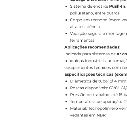
Sistema de encaixe
Push-In
poliuretano, entre outros
Corpo em tecnopolímero ve
alta resistência
Vedação segura e montagem 
ferramentas
Aplicações recomendadas:
Indicada para sistemas de
ar c
máquinas industriais, automaç
equipamentos técnicos com res
Especificações técnicas (exem
Diâmetros de tubo: Ø 4 mm
Roscas disponíveis: G1/8", G1/4
Pressão de trabalho: até 15 b
Temperatura de operação: -2
Material: Tecnopolímero verm
vedantes em NBR