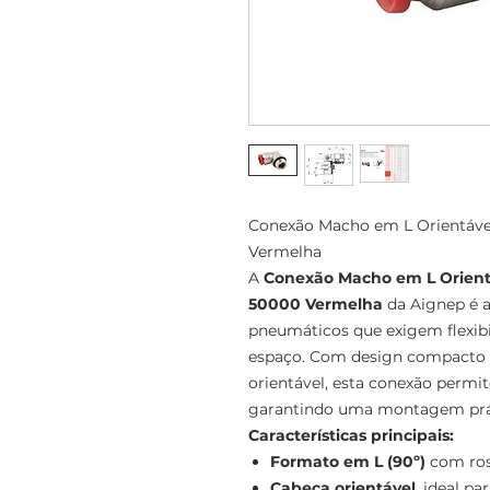
Conexão Macho em L Orientável
Vermelha
A
Conexão Macho em L Orientá
50000 Vermelha
da Aignep é a
pneumáticos que exigem flexibi
espaço. Com design compact
orientável, esta conexão permit
garantindo uma montagem práti
Características principais:
Formato em L (90º)
com ros
Cabeça orientável
, ideal p