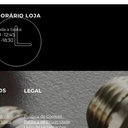
ORÁRIO LOJA
da a Sexta:
 -12:45
 -18:30
OS
LEGAL
8 - A
Política de Cookies
rtugal
Política de Privacidade
Livro de reclamações