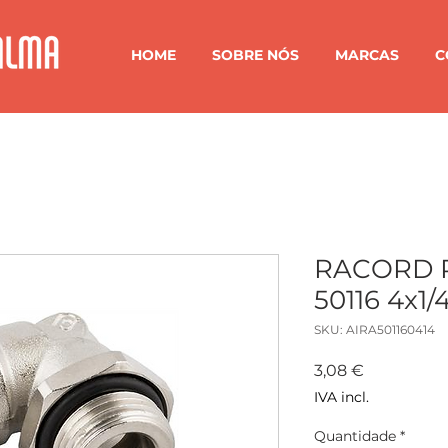
HOME
SOBRE NÓS
MARCAS
C
RACORD 
50116 4x1/
SKU: AIRA501160414
Preço
3,08 €
IVA incl.
Quantidade
*