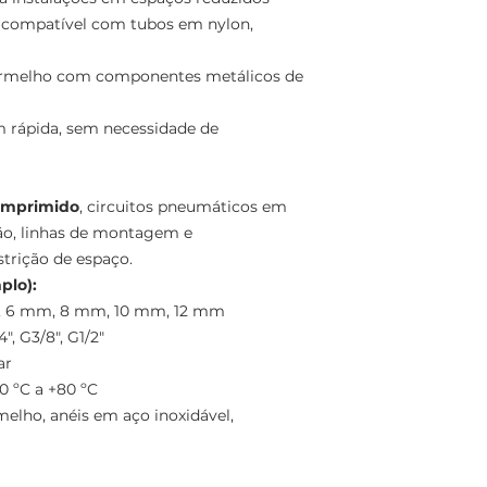
, compatível com tubos em nylon,
rmelho com componentes metálicos de
rápida, sem necessidade de
omprimido
, circuitos pneumáticos em
ão, linhas de montagem e
trição de espaço.
plo):
, 6 mm, 8 mm, 10 mm, 12 mm
", G3/8", G1/2"
ar
0 ºC a +80 ºC
elho, anéis em aço inoxidável,