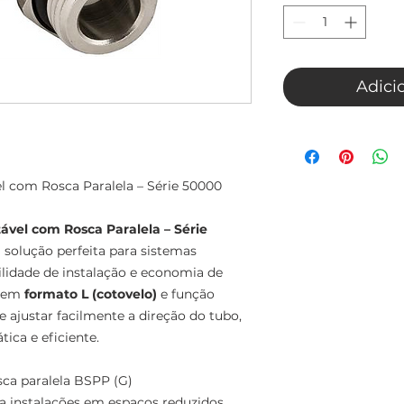
Adici
 com Rosca Paralela – Série 50000
vel com Rosca Paralela – Série
 solução perfeita para sistemas
lidade de instalação e economia de
o em
formato L (cotovelo)
e função
e ajustar facilmente a direção do tubo,
ca e eficiente.
ca paralela BSPP (G)
ara instalações em espaços reduzidos