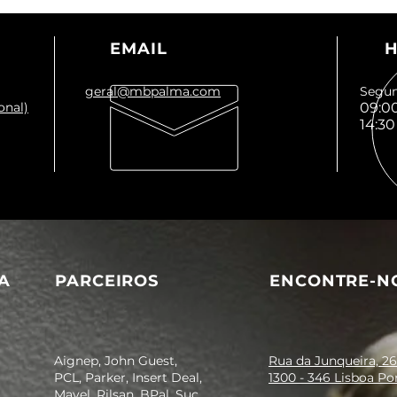
EMAIL
H
geral@mbpalma.com
Segun
onal)
09:00
14:30
A
PARCEIROS
ENCONTRE-N
Aignep, John Guest,
Rua da Junqueira, 26
PCL, Parker, Insert Deal,
1300 - 346 Lisboa Po
Mavel, Rilsan, BPal, Suc.