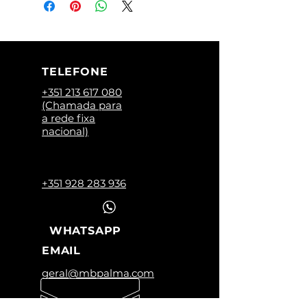
TELEFONE
+351 213 617 080
(Chamada para
a rede fixa
nacional)
+351 928 283 936
WHATSAPP
EMAIL
geral@mbpalma.com
HORÁRIO LOJA