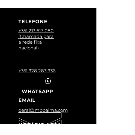
TELEFONE
+351 213 617 080
(Chamada para
a rede fixa
nacional)
+351 928 283 936
WHATSAPP
EMAIL
geral@mbpalma.com
HORÁRIO LOJA
Segunda a Sexta: