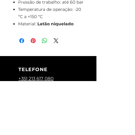
Pressão de trabalho: até 60 bar
Temperatura de operação: -20
ºC a +150 ºC
Material:
Latão niquelado
TELEFONE
+351 213 617 080
(Chamada para
a rede fixa
nacional)
+351 928 283 936