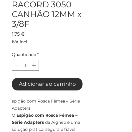
RACORD 3050
CANHÃO 12MM x
3/8F
Preço
1,75 €
IVA incl.
Quantidade
*
Adicionar ao carrinho
spigão com Rosca Fêmea – Série
Adapters
O
Espigão com Rosca Fêmea –
Série Adapters
da Aignep é uma
solução prática, segura e fiável