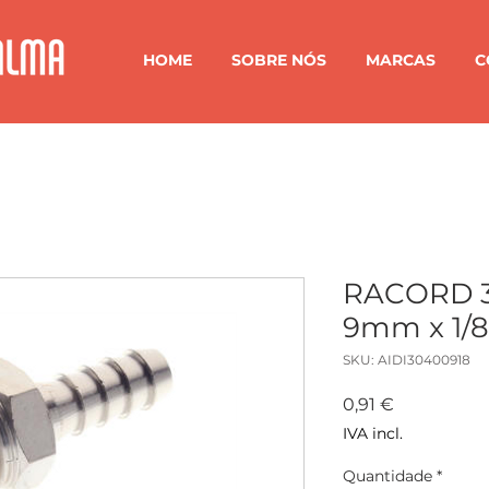
HOME
SOBRE NÓS
MARCAS
C
RACORD 
9mm x 1/
SKU: AIDI30400918
Preço
0,91 €
IVA incl.
Quantidade
*