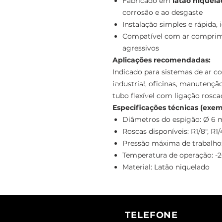
Fabricado em
latão niquel
corrosão e ao desgaste
Instalação simples e rápida,
Compatível com ar comprimid
agressivos
Aplicações recomendadas:
Indicado para sistemas de ar c
industrial, oficinas, manutençã
tubo flexível com ligação rosca
Especificações técnicas (exem
Diâmetros do espigão: Ø 6 
Roscas disponíveis: R1/8", R1/4
Pressão máxima de trabalho:
Temperatura de operação: -2
Material: Latão niquelado
TELEFONE