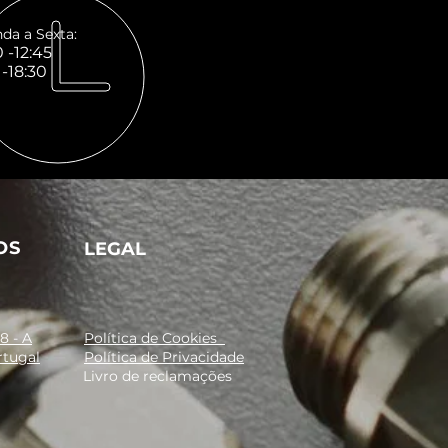
da a Sexta:
 -12:45
 -18:30
OS
LEGAL
8 - A
Política de Cookies
rtugal
Política de Privacidade
Livro de reclamações