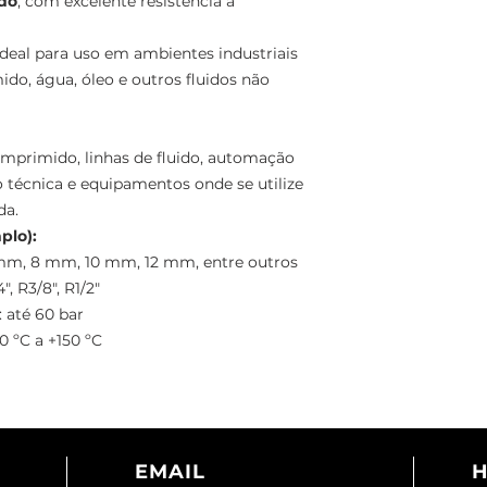
ado
, com excelente resistência à
 ideal para uso em ambientes industriais
o, água, óleo e outros fluidos não
omprimido, linhas de fluido, automação
o técnica e equipamentos onde se utilize
da.
plo):
mm, 8 mm, 10 mm, 12 mm, entre outros
", R3/8", R1/2"
 até 60 bar
0 ºC a +150 ºC
EMAIL
H