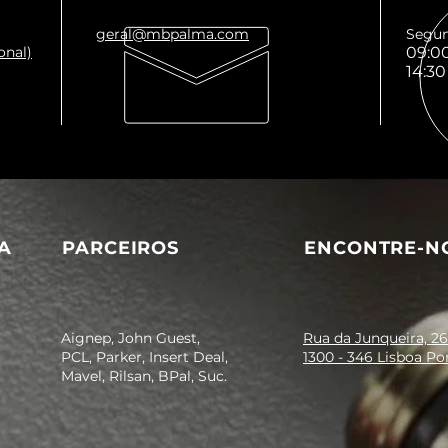
geral@mbpalma.com
Segun
onal)
09:00
14:30
A
PARCEIROS
ENCONTRE-N
Aignep, John Guest,
Rua da Junqueira, 26
PCL, Parker, Insert Deal,
1300 - 346 Lisboa Po
Mavel, Rilsan, BPal, Suc.