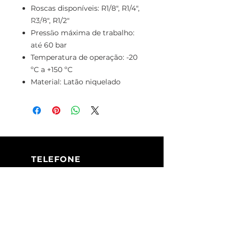
Roscas disponíveis: R1/8", R1/4",
R3/8", R1/2"
Pressão máxima de trabalho:
até 60 bar
Temperatura de operação: -20
ºC a +150 ºC
Material: Latão niquelado
TELEFONE
+351 213 617 080
(Chamada para
a rede fixa
nacional)