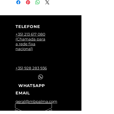
TELEFONE
+351 213 617 080
(Chamada para
a rede fixa
nacional)
+351 928 283 936
WHATSAPP
EMAIL
geral@mbpalma.com
HORÁRIO LOJA