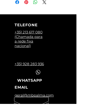
TELEFONE
+351 213 617 080
(Chamada para
a rede fixa
nacional)
+351 928 283 936
WHATSAPP
EMAIL
geral@mbpalma.com
HORÁRIO LOJA