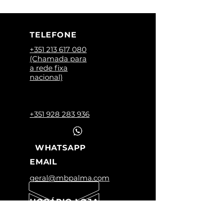
TELEFONE
+351 213 617 080
(Chamada para
a rede fixa
nacional)
+351 928 283 936
WHATSAPP
EMAIL
geral@mbpalma.com
HORÁRIO LOJA
Segunda a Sexta: