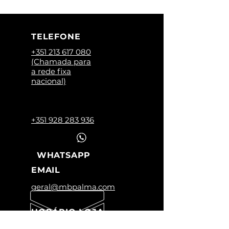
TELEFONE
+351 213 617 080
(Chamada para
a rede fixa
nacional)
+351 928 283 936
WHATSAPP
EMAIL
geral@mbpalma.com
HORÁRIO LOJA
Segunda a Sexta: