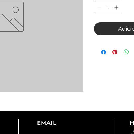
Adici
EMAIL
H