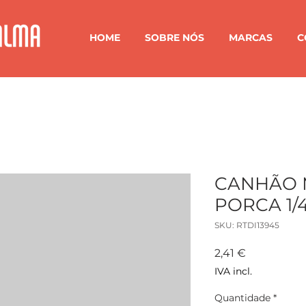
HOME
SOBRE NÓS
MARCAS
C
CANHÃO 
PORCA 1/4
SKU: RTDI13945
Preço
2,41 €
IVA incl.
Quantidade
*