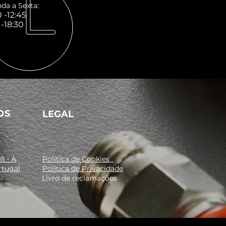
da a Sexta:
 -12:45
 -18:30
OS
LEGAL
8 - A
Política de Cookies
rtugal
Política de Privacidade
Livro de reclamações