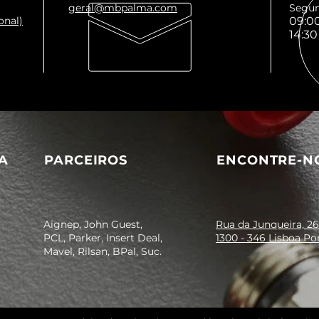
geral@mbpalma.com
Segun
onal)
09:00
14:30
A
PARCEIROS
ENCONTRE-N
Aignep, John Guest,
Rua da Junqueira, 26
PCL, Parker, Insert Deal,
1300 - 346 Lisboa Po
Mavel, Rilsan, BPal, Suc.