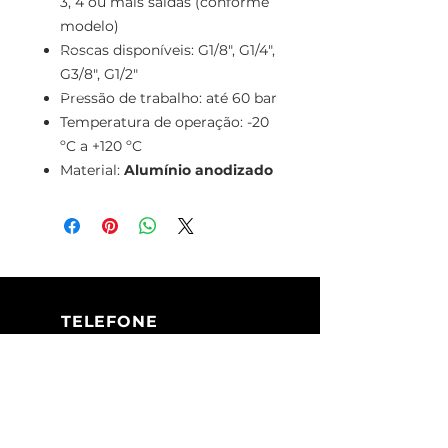
3, 4 ou mais saídas (conforme
modelo)
Roscas disponíveis: G1/8", G1/4",
G3/8", G1/2"
Pressão de trabalho: até 60 bar
Temperatura de operação: -20
ºC a +120 ºC
Material:
Alumínio anodizado
TELEFONE
+351 213 617 080
(Chamada para
a rede fixa
nacional)