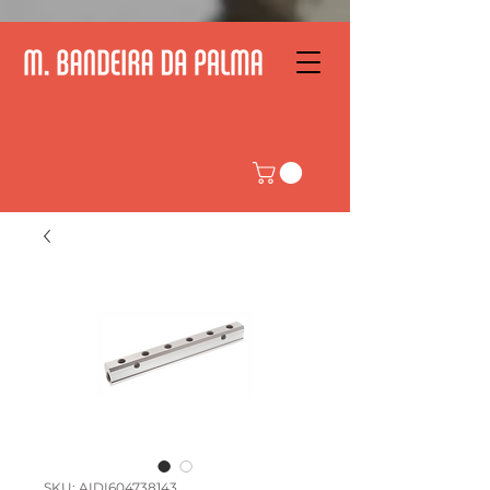
SKU: AIDI604738143