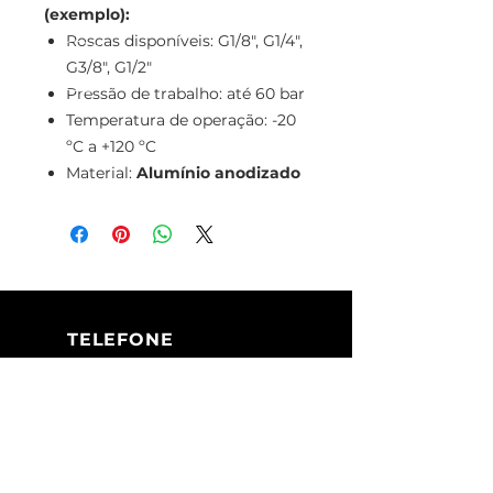
(exemplo):
Roscas disponíveis: G1/8", G1/4",
G3/8", G1/2"
Pressão de trabalho: até 60 bar
Temperatura de operação: -20
ºC a +120 ºC
Material:
Alumínio anodizado
TELEFONE
+351 213 617 080
(Chamada para
a rede fixa
nacional)